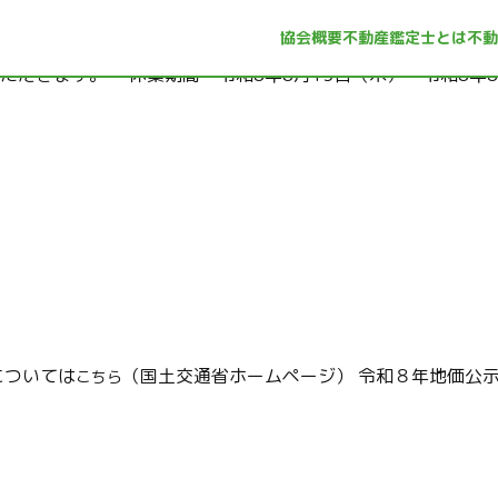
協会概要
不動産鑑定士とは
不動
だきます。 ・休業期間 令和8年8月13日（木）～令和8年8
については
（国土交通省ホームページ） 令和８年地価公
こちら