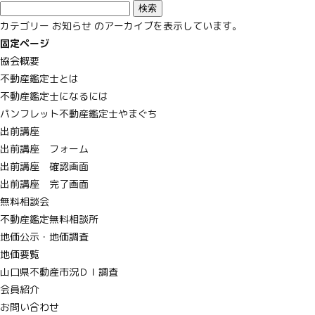
検
索
カテゴリー お知らせ のアーカイブを表示しています。
:
固定ページ
協会概要
不動産鑑定士とは
不動産鑑定士になるには
パンフレット不動産鑑定士やまぐち
出前講座
出前講座 フォーム
出前講座 確認画面
出前講座 完了画面
無料相談会
不動産鑑定無料相談所
地価公示・地価調査
地価要覧
山口県不動産市況ＤＩ調査
会員紹介
お問い合わせ