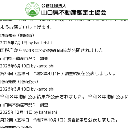
アクセス
夏季休業のお知らせ
2026年8月3日 by kanteishi
誠に勝手ながら、当協会では以下の期間、夏季休業とさせていた
ようお願い申し上げます。
地価発表（路線価）
2026年7月1日 by kanteishi
国税庁から
が公開されました。
令和８年分の路線価図等
山口県不動産市況ＤＩ調査
2026年6月10日 by kanteishi
を公表しました。
第23回（基準日：令和8年4月1日）調査結果
地価発表（地価公示）
2026年3月18日 by kanteishi
令和８年地価公示結果が公表されました。 令和８年地価公示
山口県不動産市況ＤＩ調査
2025年12月11日 by kanteishi
を公表しました。
第22回（基準日：令和7年10月1日）調査結果
地価要覧のご紹介