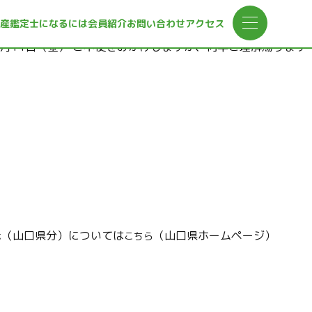
産鑑定士になるには
会員紹介
お問い合わせ
アクセス
月14日（金） ご不便をおかけしますが、何卒ご理解賜ります
示（山口県分）については
（山口県ホームページ）
こちら