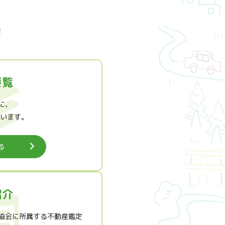
要覧
に、
ています。
る
紹介
協会に所属する不動産鑑定