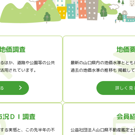
地価調査
地価
るほか、道路や公園等の公共
最新の山口県内の地価水準ととも
活用されています。
過去の地価水準の推移も 掲載し
る
詳しく見
市況ＤＩ調査
会員
する実感と、この先半年の不
公益社団法人山口県不動産鑑定士