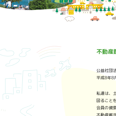
不動産
公益社団
平成8年
私達は、
図ること
会員の資
不動産鑑