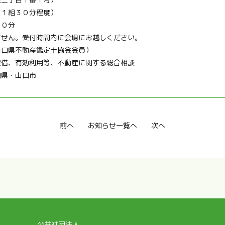
（１組３０分程度）
３０分
ません。受付時間内に会場にお越しください。
山口県不動産鑑定士協会会員）
貸借、有効利用等、不動産に関する総合相談
口県・山口市
前へ
お知らせ一覧へ
次へ
公益社団法人