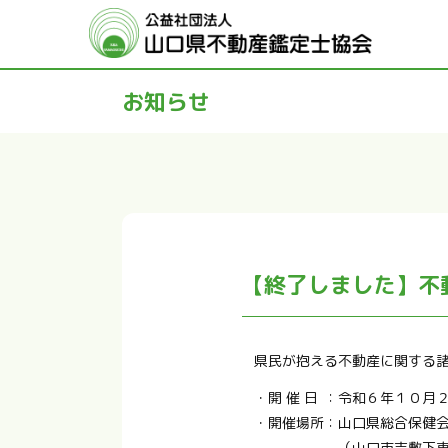
アクセス
お知らせ
【終了しました】不
県民が抱える不動産に関する
・
開 催 日
：
令和６年１０月
・
開催場所
：
山口県総合保健会
（山口市吉敷下