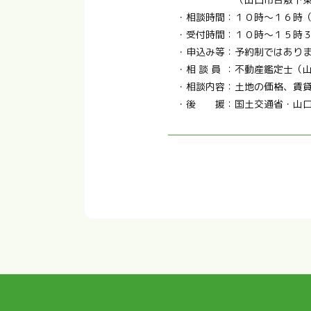
・
相談時間
：
１０時～１６時
・
受付時間
：
１０時～１５時
・
申込み等
：
予約制ではあり
・
相 談 員
：
不動産鑑定士（
・
相談内容
：
土地の価格、賃
・
後 援
：
国土交通省・山